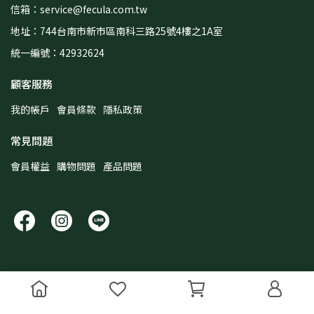
信箱：service@fecula.com.tw
地址：744台南市新市區南科三路25號4樓之1A室
統一編號：42932624
顧客服務
我的帳戶
會員條款
隱私政策
常見問題
會員權益
購物問題
產品問題
Copyright ©
澄交生技
All Rights Reserved.
Designed by
CYBERBIZ
.