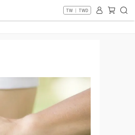
TW ｜ TWD