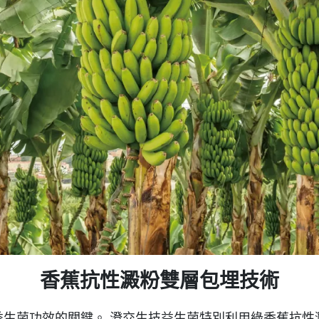
香蕉抗性澱粉雙層包埋技術
益生菌功效的關鍵。 澄交生技益生菌特別利用綠香蕉抗性