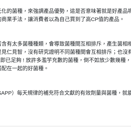
元化的菌種，來強調產品優勢，這是否意味著就是好產品
的商業手法，讓消費者以為自己買到了高CP值的產品。
若含有太多菌種種類，會導致菌種間互相排斥，產生菌相
是見仁見智，沒有研究證明不同菌種間會互相排斥；也沒
200萬即已足夠 ! 放許多濫竽充數的菌種，倒不如放少數
搭配在一起的好菌種。
SAPP）每天規律的補充符合文獻的有效劑量與菌種，就
。