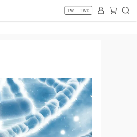
TW ｜ TWD