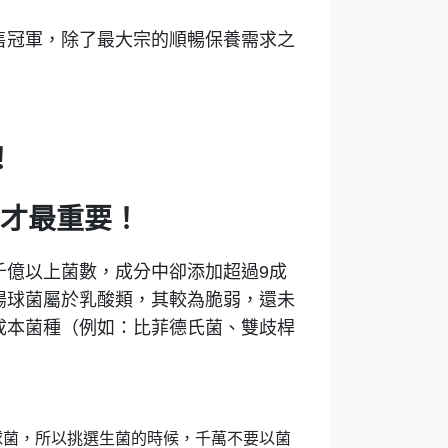
售冠軍，除了最大宗的順暢保養需求之
！
才最重要！
千億以上菌數，成分中卻添加超過9成
腸球菌屬於乳酸類，其較為脆弱，還未
成本菌種（例如：比菲德氏菌、雙歧桿
球菌，所以挑選生菌的時候，千萬不要以菌